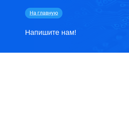
2024
На
главную
Напишите нам!