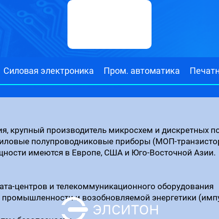
Силовая электроника
Пром. автоматика
Печат
ионные материалы связи.Промышленные вентиляторы.Силовые полупроводниковые приборы.
я, крупный производитель микросхем и дискретных п
иловые полупроводниковые приборы (МОП-транзисторы
ости имеются в Европе, США и Юго-Восточной Азии.
я дата-центров и телекоммуникационного оборудования
 промышленности и возобновляемой энергетики (имп