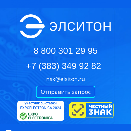
ООО "Элситон Компонент"
ООО«Элситон Компонент»-комплексное снабжение организаций.Электронные
компоненты.Эксплуатационные материалы связи.Промышленные вентиляторы.Силовые полупроводниковые приборы.
630009
Россия
Новосибирская область
г. Новосибирск
ул. Никитина, 20, офис 409
+7(383)349 92 82
8 800 301 29 95
+7 (383) 349 92 82
nsk@elsiton.ru
Отправить запрос
участник выставки
EXPOELECTRONICA 2024