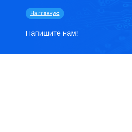
2024
На
главную
Напишите нам!