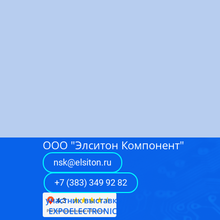
ООО "Элситон Компонент"
nsk@elsiton.ru
Главная
/
Линии поставок
/
WNK
+7 (383) 349 92 82
← Назад к списку
участник выставки
EXPOELECTRONICA