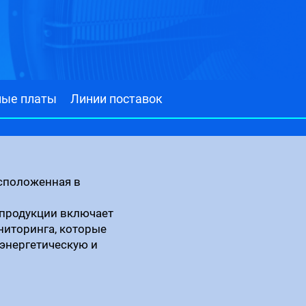
ные платы
Линии поставок
асположенная в
 продукции включает
ниторинга, которые
энергетическую и