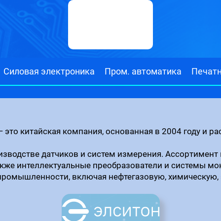
Силовая электроника
Пром. автоматика
Печат
ионные материалы связи.Промышленные вентиляторы.Силовые полупроводниковые приборы.
— это китайская компания, основанная в 2004 году и р
изводстве датчиков и систем измерения. Ассортимент
также интеллектуальные преобразователи и системы мо
промышленности, включая нефтегазовую, химическую, 