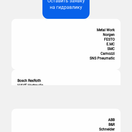
Оставить заявку
на гидравлику
Metal Work
Norgen
FESTO
ПРОМЫШЛЕННАЯ
E.MC
АВТОМАТИЗАЦИЯ
SMC
Camozzi
SNS Pneumatic
Bosch RexRoth
HAVE Hydraulic
HANCHEN
Parker
Orsta
Vickers
Motovario
ABB
B&R
Schneider