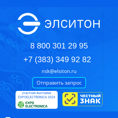
ООО "Элситон Компонент"
ООО«Элситон Компонент»-комплексное снабжение организаций.Электронные
компоненты.Эксплуатационные материалы связи.Промышленные вентиляторы.Силовые полупроводниковые приборы.
630009
Россия
Новосибирская область
г. Новосибирск
ул. Никитина, 20, офис 409
+7(383)349 92 82
8 800 301 29 95
+7 (383) 349 92 82
nsk@elsiton.ru
Отправить запрос
участник выставки
EXPOELECTRONICA 2024