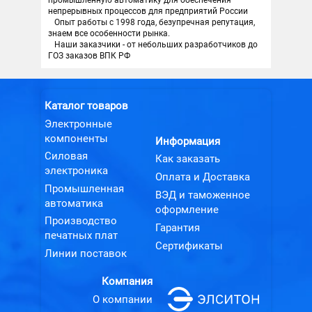
непрерывных процессов для предприятий России
Опыт работы с 1998 года, безупречная репутация,
знаем все особенности рынка.
Наши заказчики - от небольших разработчиков до
ГОЗ заказов ВПК РФ
Каталог товаров
Электронные
компоненты
Информация
Силовая
Как заказать
электроника
Оплата и Доставка
Промышленная
ВЭД и таможенное
автоматика
оформление
Производство
Гарантия
печатных плат
Сертификаты
Линии поставок
Компания
О компании