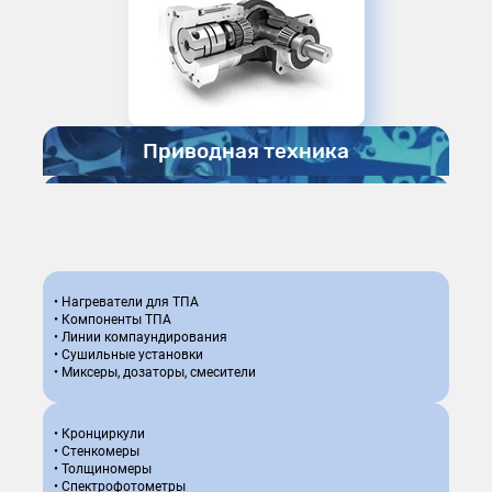
Приводная техника
Датчики
• Актуаторы
• Энкодеры
• Модули ввода/вывода
• Нагреватели для ТПА
• Панели HMI
• Компоненты ТПА
• Промышленные ПК
• Линии компаундирования
• Контроллеры и системы управления
• Сушильные установки
• Миксеры, дозаторы, смесители
• Сервоприводы
• Редукторы
• Подшипники
• Кронциркули
• Линейные решения
• Стенкомеры
• Прецизионные каретки
• Толщиномеры
• Рельсовые направляющие
• Спектрофотометры