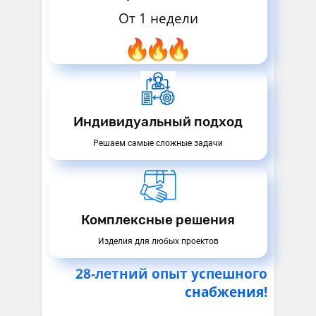
Оставить заявку
От 1 недели
В изменившихся условиях мировой экономики мы
продолжаем работать в прежнем режиме.
Вся номенклатура промышленной автоматики
доступна к заказу, в том числе из США и Европы.
Подберём аналоги для интересующих позиций !
управления
•
Частотные преобразователи
•
Робот
Индивидуальный подход
Решаем самые сложные задачи
Комплексные решения
Изделия для любых проектов
28-летний опыт успешного
снабжения!