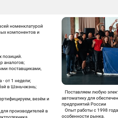
Оставить заявку
всей номенклатурой
ых компонентов и
х позиций.
р аналогов;
ными поставщиками,
- от 1 недели;
бэй в Шэньчжэнь;
Поставляем любую элек
автоматику для обеспече
сертифицируем, везём и
предприятий России
HONEYWELL
/
Сервоприводы HONEYWELL
Опыт работы с 1998 года,
для производителей в
особенности рынка.
ектротехника