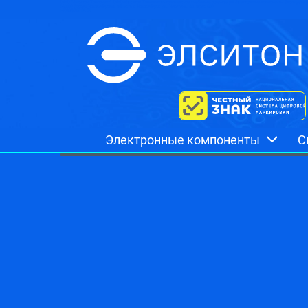
ООО "Элситон Компонент"
ООО«Элситон Компонент»-комплексное снабжение организаций.Электронные компоненты.Эксплуатац
630009
Россия
Новосибирская область
г. Новосибирск
ул. Никитина, 20, офис 409
+7(383)349 92 82
Электронные компоненты
С