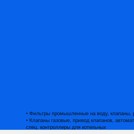
• Терминалы сбора данных
• Датчики, концевые выключател
• ПЛК и модули ввода-вывода
Контроллеры и платы упр
Главная
/
Промышленная автоматизация
/
• Фильтры промышленные на воду, клапаны, 
• Клапаны газовые, привод клапанов, автомати
спец. контроллеры для котельных