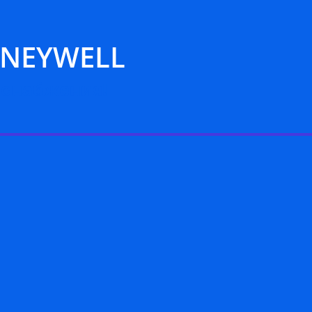
NEYWELL
 снабжения!
Контроллеры и платы управления HONEYW