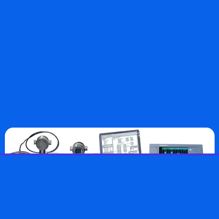
• Сервоприводы HONEYWELL
HONEYWELL