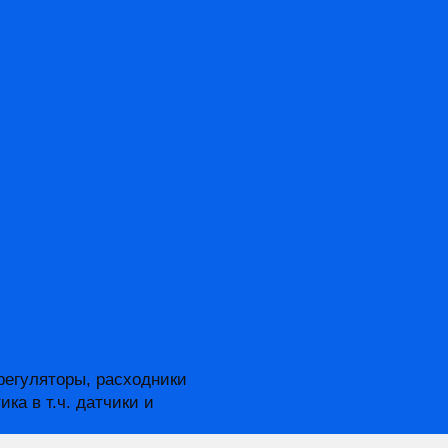
и
авления HONEYWELL
HONEYWELL
/
Контроллеры и платы управления HONEY
регуляторы, расходники
ка в т.ч. датчики и