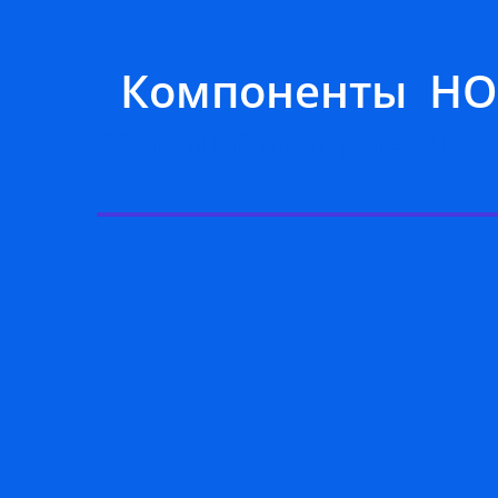
Компоненты HO
28-летний опыт успешного
• 