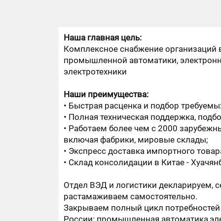
Сервоприводы HONEYWELL
Наша главная цель:
Комплексное снабжение организаций 
промышленной автоматики, электронн
электротехники
Наши преимущества:
Быстрая расценка и подбор требуемы
Полная техническая поддержка, подбо
Работаем более чем с 2000 зарубеж
включая фабрики, мировые склады;
Экспресс доставка импортного товара 
Склад консолидации в Китае - Хуачян
Отдел ВЭД и логистики декларируем, 
растамаживаем самостоятельно.
Главная
/
Промышленная автоматизация
/
Закрываем полный цикл потребностей 
России: промышленная автоматика,эл