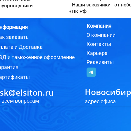
Наши заказчики - от неб
лупроводники.
ВПК РФ
Компания
нформация
О компании
ак заказать
Оставить заявку
Контакты
плата и Доставка
Карьера
ЭД и таможенное оформление
Реквизиты
арантия
ертификаты
Новосибирс
sk@elsiton.ru
о всем вопросам
адрес офиса