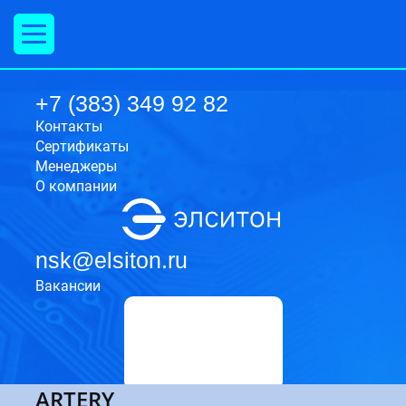
ООО "Элситон Компонент"
ООО«Элситон Компонент»-комплексное снабжение организаций.Электронные
компоненты.Эксплуатационные материалы связи.Промышленные вентиляторы.Силовые полупроводниковые приборы.
630009
Россия
Новосибирская область
г. Новосибирск
ул. Никитина, 20, офис 409
+7(383)349 92 82
+7 (383) 349 92 82
Контакты
Cертификаты
Менеджеры
О компании
nsk@elsiton.ru
Вакансии
ARTERY