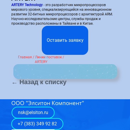
ARTERY Technology
- это разработчик микропроцессоров
участник выставки
мирового уровня, специализирующийся на инновационном
EXPOELECTRONICA
развитии 32-битных микропроцессоров с архитектурой ARM.
2024
Hаучно-исследовательские центры, службы продаж и
производство расположены в Тайване и в Китае.
Напишите нам!
Оставить заявку
Оставить заявку
Главная
/
Линии поставок
/
ARTERY
← Назад к списку
ООО "Элситон Компонент"
nsk@elsiton.ru
+7 (383) 349 92 82