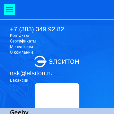
ООО "Элситон Компонент"
ООО«Элситон Компонент»-комплексное снабжение организаций.Электронные
компоненты.Эксплуатационные материалы связи.Промышленные вентиляторы.Силовые полупроводниковые приборы.
630009
Россия
Новосибирская область
г. Новосибирск
ул. Никитина, 20, офис 409
+7(383)349 92 82
+7 (383) 349 92 82
Контакты
Cертификаты
Менеджеры
О компании
nsk@elsiton.ru
Вакансии
Geehy