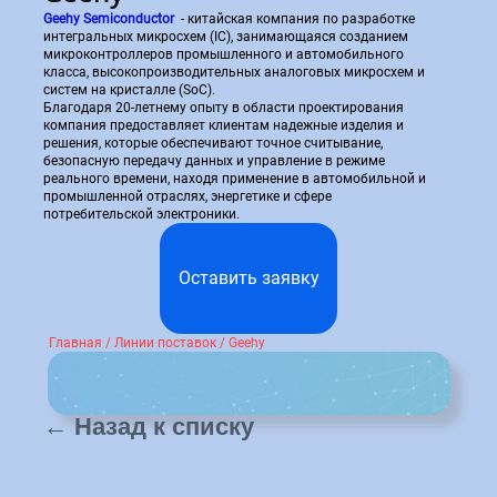
Geehy Semiconductor
- китайская компания по разработке
участник выставки
интегральных микросхем (IC), занимающаяся созданием
EXPOELECTRONICA
микроконтроллеров промышленного и автомобильного
2024
класса, высокопроизводительных аналоговых микросхем и
систем на кристалле (SoC).
Напишите нам!
Благодаря 20-летнему опыту в области проектирования
компания предоставляет клиентам надежные изделия и
решения, которые обеспечивают точное считывание,
безопасную передачу данных и управление в режиме
реального времени, находя применение в автомобильной и
промышленной отраслях, энергетике и сфере
потребительской электроники.
Оставить заявку
Оставить заявку
Главная
/
Линии поставок
/
Geehy
← Назад к списку