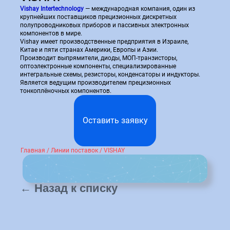
Vishay Intertechnology
— международная компания, один из
участник выставки
крупнейших поставщиков прецизионных дискретных
EXPOELECTRONICA
полупроводниковых приборов и пассивных электронных
2024
компонентов в мире.
Vishay имеет производственные предприятия в Израиле,
Напишите нам!
Китае и пяти странах Америки, Европы и Азии.
Производит выпрямители, диоды, МОП-транзисторы,
оптоэлектронные компоненты, специализированные
интегральные схемы, резисторы, конденсаторы и индукторы.
Является ведущим производителем прецизионных
тонкоплёночных компонентов.
Оставить заявку
Оставить заявку
Главная
/
Линии поставок
/
VISHAY
← Назад к списку