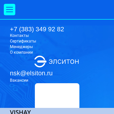
ООО "Элситон Компонент"
ООО«Элситон Компонент»-комплексное снабжение организаций.Электронные
компоненты.Эксплуатационные материалы связи.Промышленные вентиляторы.Силовые полупроводниковые приборы.
630009
Россия
Новосибирская область
г. Новосибирск
ул. Никитина, 20, офис 409
+7(383)349 92 82
+7 (383) 349 92 82
Контакты
Cертификаты
Менеджеры
О компании
nsk@elsiton.ru
Вакансии
VISHAY